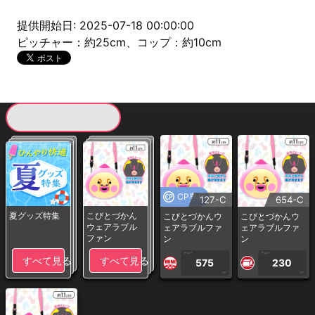
提供開始日: 2025-07-18 00:00:00
ピッチャー：約25cm、コップ：約10cm
現在提供している景品一覧
CP専用
127-C
654-C
夏グッズ特集
こびとづかん
こびとづかんウ
こびとづかんウ
ウェアラブル
ェアラブルファ
ェアラブルファ
ファン
ン
ン
1PLAY
1PLAY
すべて見る
すべて見る
575
230
CP
CP