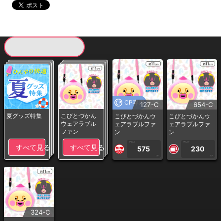
現在提供している景品一覧
CP専用
127-C
654-C
夏グッズ特集
こびとづかん
こびとづかんウ
こびとづかんウ
ウェアラブル
ェアラブルファ
ェアラブルファ
ファン
ン
ン
1PLAY
1PLAY
すべて見る
すべて見る
575
230
CP
CP
324-C