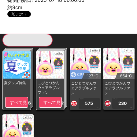
提供開始日: 2025-07-18 00:00:00
約9cm
現在提供している景品一覧
CP専用
127-C
654-C
夏グッズ特集
こびとづかん
こびとづかんウ
こびとづかんウ
ウェアラブル
ェアラブルファ
ェアラブルファ
ファン
ン
ン
1PLAY
1PLAY
すべて見る
すべて見る
575
230
CP
CP