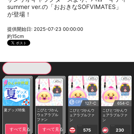
summer ver.の「おおきなSOFVIMATES」
が登場！
提供開始日: 2025-07-23 00:00:00
約15cm
現在提供している景品一覧
CP専用
127-C
654-C
夏グッズ特集
こびとづかん
こびとづかんウ
こびとづかんウ
ウェアラブル
ェアラブルファ
ェアラブルファ
ファン
ン
ン
1PLAY
1PLAY
すべて見る
すべて見る
575
230