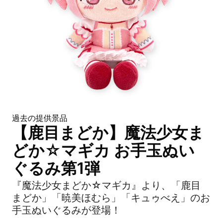
過去の提供景品
【鹿目まどか】魔法少女ま
どか☆マギカ お手玉ぬい
ぐるみ第1弾
『魔法少女まどか☆マギカ』より、「鹿目
まどか」「暁美ほむら」「キュゥべえ」のお
手玉ぬいぐるみが登場！