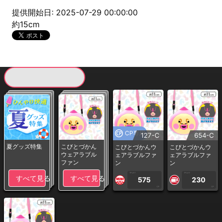
提供開始日: 2025-07-29 00:00:00
約15cm
現在提供している景品一覧
CP専用
127-C
654-C
夏グッズ特集
こびとづかん
こびとづかんウ
こびとづかんウ
ウェアラブル
ェアラブルファ
ェアラブルファ
ファン
ン
ン
1PLAY
1PLAY
すべて見る
すべて見る
575
230
CP
CP