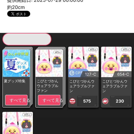
提供開始日: 2025-07-29 00:00:00
約20cm
現在提供している景品一覧
CP専用
127-C
654-C
夏グッズ特集
こびとづかん
こびとづかんウ
こびとづかんウ
ウェアラブル
ェアラブルファ
ェアラブルファ
ファン
ン
ン
1PLAY
1PLAY
すべて見る
すべて見る
575
230
CP
CP