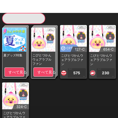
現在提供している景品一覧
CP専用
127-C
654-C
夏グッズ特集
こびとづかん
こびとづかんウ
こびとづかんウ
ウェアラブル
ェアラブルファ
ェアラブルファ
ファン
ン
ン
1PLAY
1PLAY
すべて見る
すべて見る
575
230
CP
CP
324-C
こびとづかんウ
ェアラブルファ