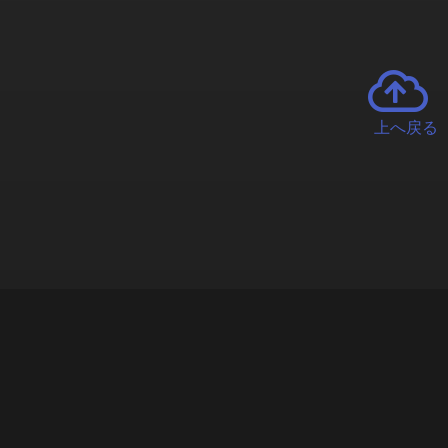
上へ戻る
チャーとは
遊ぶオンラインクレーンゲーム「クラウドキャッチャー」自宅にい
で、UFOキャッチャーを遠隔操作!