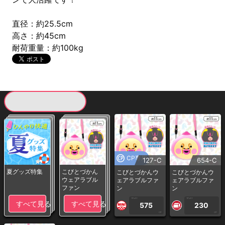
直径：約25.5cm
高さ：約45cm
耐荷重量：約100kg
現在提供している景品一覧
CP専用
127-C
654-C
夏グッズ特集
こびとづかん
こびとづかんウ
こびとづかんウ
ウェアラブル
ェアラブルファ
ェアラブルファ
ファン
ン
ン
1PLAY
1PLAY
すべて見る
すべて見る
575
230
CP
CP