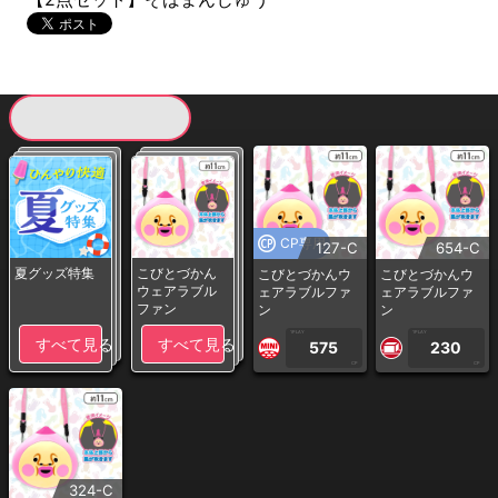
現在提供している景品一覧
CP専用
127-C
654-C
夏グッズ特集
こびとづかん
こびとづかんウ
こびとづかんウ
ウェアラブル
ェアラブルファ
ェアラブルファ
ファン
ン
ン
1PLAY
1PLAY
すべて見る
すべて見る
575
230
CP
CP
324-C