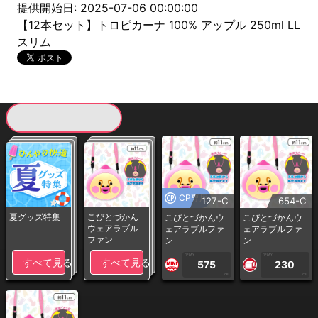
提供開始日: 2025-07-06 00:00:00
【12本セット】トロピカーナ 100% アップル 250ml LL
スリム
現在提供している景品一覧
CP専用
127-C
654-C
夏グッズ特集
こびとづかん
こびとづかんウ
こびとづかんウ
ウェアラブル
ェアラブルファ
ェアラブルファ
ファン
ン
ン
1PLAY
1PLAY
すべて見る
すべて見る
575
230
CP
CP