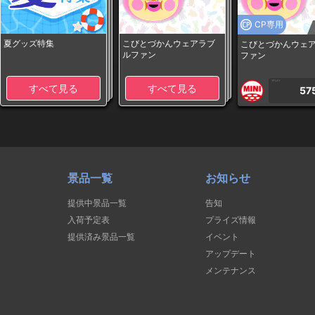
CP専用
夏グッズ特集
こびとづかんウェアラブ
こびとづかんウェ
ルファン
ファン
1PLAY
すべて見る
すべて見る
57
景品一覧
お知らせ
提供中景品一覧
告知
入荷予定表
プライズ情報
提供済み景品一覧
イベント
アップデート
メンテナンス