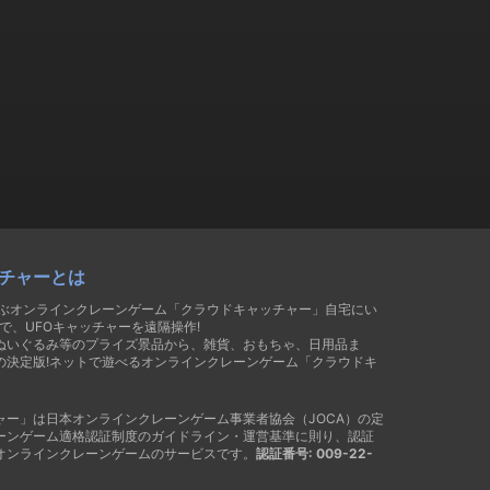
チャーとは
遊ぶオンラインクレーンゲーム「クラウドキャッチャー」自宅にい
で、UFOキャッチャーを遠隔操作!
ぬいぐるみ等のプライズ景品から、雑貨、おもちゃ、日用品ま
の決定版!ネットで遊べるオンラインクレーンゲーム「クラウドキ
ャー」は日本オンラインクレーンゲーム事業者協会（JOCA）の定
ーンゲーム適格認証制度のガイドライン・運営基準に則り、認証
オンラインクレーンゲームのサービスです。
認証番号: 009-22-