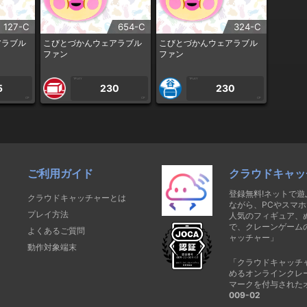
127-C
654-C
324-C
アラブル
こびとづかんウェアラブル
こびとづかんウェアラブル
ファン
ファン
1PLAY
1PLAY
5
230
230
CP
CP
CP
ご利用ガイド
クラウドキャッ
登録無料!ネットで
クラウドキャッチャーとは
ながら、PCやスマホ
プレイ方法
人気のフィギュア、
で、クレーンゲーム
よくあるご質問
ャッチャー」
動作対象端末
「クラウドキャッチ
めるオンラインクレ
マークを付与された
009-02