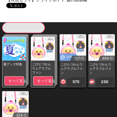
現在提供している景品一覧
CP専用
127-C
654-C
夏グッズ特集
こびとづかん
こびとづかんウ
こびとづかんウ
ウェアラブル
ェアラブルファ
ェアラブルファ
ファン
ン
ン
1PLAY
1PLAY
すべて見る
すべて見る
575
230
CP
CP
324-C