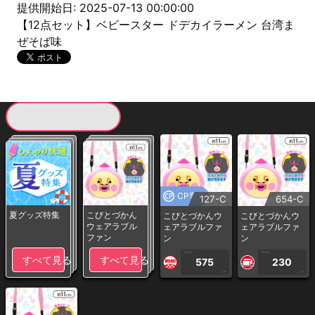
提供開始日: 2025-07-13 00:00:00
【12点セット】ベビースター ドデカイラーメン 台湾ま
ぜそば味
現在提供している景品一覧
CP専用
127-C
654-C
夏グッズ特集
こびとづかん
こびとづかんウ
こびとづかんウ
ウェアラブル
ェアラブルファ
ェアラブルファ
ファン
ン
ン
1PLAY
1PLAY
すべて見る
すべて見る
575
230
CP
CP