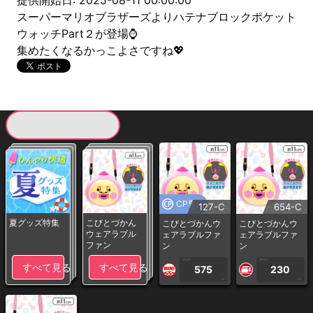
提供開始日: 2025-08-11 00:00:00
スーパーマリオブラザーズよりハテナブロックポケット
ウォッチPart２が登場⌚
集めたくなるかっこよさですね💖
現在提供している景品一覧
CP専用
127-C
654-C
夏グッズ特集
こびとづかん
こびとづかんウ
こびとづかんウ
ウェアラブル
ェアラブルファ
ェアラブルファ
ファン
ン
ン
1PLAY
1PLAY
すべて見る
すべて見る
575
230
CP
CP