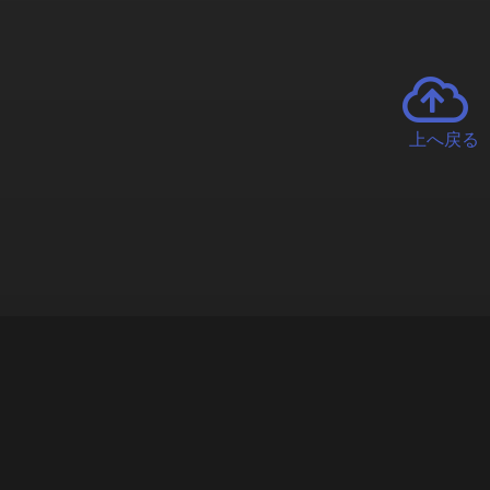
上へ戻る
チャーとは
遊ぶオンラインクレーンゲーム「クラウドキャッチャー」自宅にい
で、UFOキャッチャーを遠隔操作!