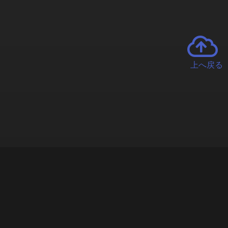
上へ戻る
チャーとは
遊ぶオンラインクレーンゲーム「クラウドキャッチャー」自宅にい
で、UFOキャッチャーを遠隔操作!