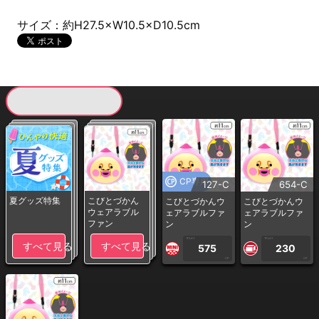
サイズ：約H27.5×W10.5×D10.5cm
現在提供している景品一覧
CP専用
127-C
654-C
夏グッズ特集
こびとづかん
こびとづかんウ
こびとづかんウ
ウェアラブル
ェアラブルファ
ェアラブルファ
ファン
ン
ン
1PLAY
1PLAY
すべて見る
すべて見る
575
230
CP
CP