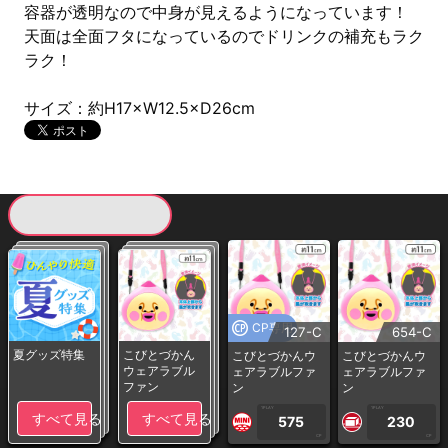
容器が透明なので中身が見えるようになっています！
天面は全面フタになっているのでドリンクの補充もラク
ラク！
サイズ：約H17×W12.5×D26cm
現在提供している景品一覧
CP専用
127-C
654-C
夏グッズ特集
こびとづかん
こびとづかんウ
こびとづかんウ
ウェアラブル
ェアラブルファ
ェアラブルファ
ファン
ン
ン
1PLAY
1PLAY
すべて見る
すべて見る
575
230
CP
CP