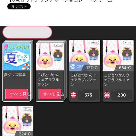
現在提供している景品一覧
CP専用
127-C
654-C
夏グッズ特集
こびとづかん
こびとづかんウ
こびとづかんウ
ウェアラブル
ェアラブルファ
ェアラブルファ
ファン
ン
ン
1PLAY
1PLAY
すべて見る
すべて見る
575
230
CP
CP
324-C