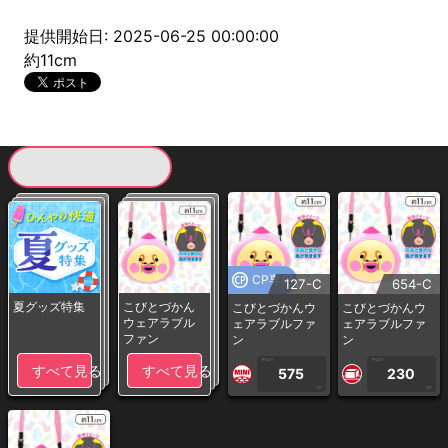
提供開始日: 2025-06-25 00:00:00
約11cm
現在提供している景品一覧
CP専用
127-C
654-C
夏グッズ特集
こびとづかん
こびとづかんウ
こびとづかんウ
ウェアラブル
ェアラブルファ
ェアラブルファ
ファン
ン
ン
1PLAY
1PLAY
すべて見る
すべて見る
575
230
CP
CP