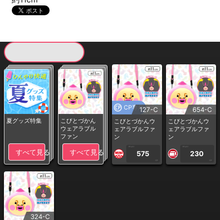
現在提供している景品一覧
CP専用
127-C
654-C
夏グッズ特集
こびとづかん
こびとづかんウ
こびとづかんウ
ウェアラブル
ェアラブルファ
ェアラブルファ
ファン
ン
ン
1PLAY
1PLAY
すべて見る
すべて見る
575
230
CP
CP
324-C