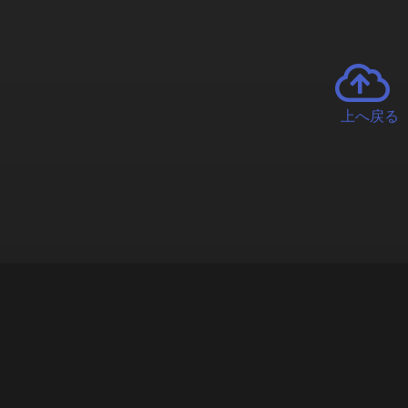
上へ戻る
チャーとは
遊ぶオンラインクレーンゲーム「クラウドキャッチャー」自宅にい
で、UFOキャッチャーを遠隔操作!