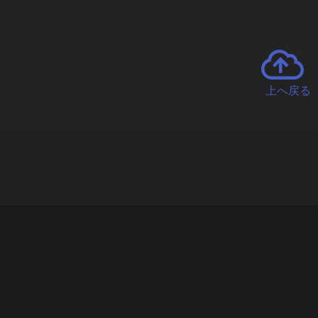
上へ戻る
チャーとは
遊ぶオンラインクレーンゲーム「クラウドキャッチャー」自宅にい
で、UFOキャッチャーを遠隔操作!