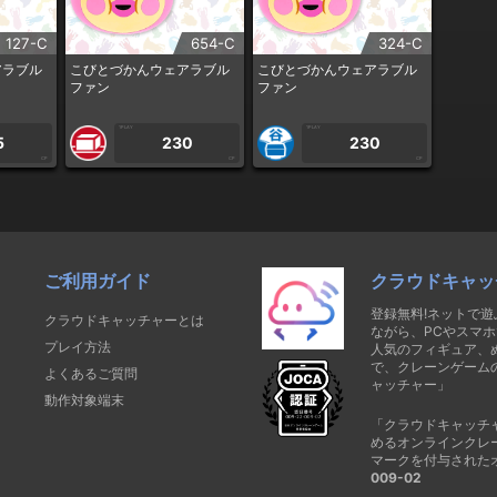
127-C
654-C
324-C
アラブル
こびとづかんウェアラブル
こびとづかんウェアラブル
ファン
ファン
1PLAY
1PLAY
5
230
230
CP
CP
CP
ご利用ガイド
クラウドキャッ
登録無料!ネットで
クラウドキャッチャーとは
ながら、PCやスマホ
プレイ方法
人気のフィギュア、
で、クレーンゲーム
よくあるご質問
ャッチャー」
動作対象端末
「クラウドキャッチ
めるオンラインクレ
マークを付与された
009-02