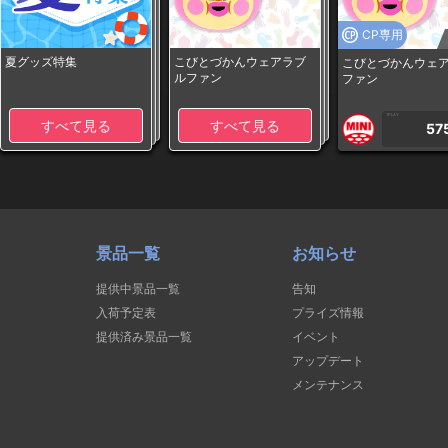
CP専用
夏グッズ特集
こびとづかんウェアラブ
こびとづかんウェ
ルファン
ファン
1PLAY
すべて見る
すべて見る
57
景品一覧
お知らせ
提供中景品一覧
告知
入荷予定表
プライズ情報
提供済み景品一覧
イベント
アップデート
メンテナンス