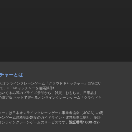
チャーとは
遊ぶオンラインクレーンゲーム「クラウドキャッチャー」自宅にい
で、UFOキャッチャーを遠隔操作!
ぬいぐるみ等のプライズ景品から、雑貨、おもちゃ、日用品ま
の決定版!ネットで遊べるオンラインクレーンゲーム「クラウドキ
ャー」は日本オンラインクレーンゲーム事業者協会（JOCA）の定
ーンゲーム適格認証制度のガイドライン・運営基準に則り、認証
オンラインクレーンゲームのサービスです。
認証番号: 009-22-