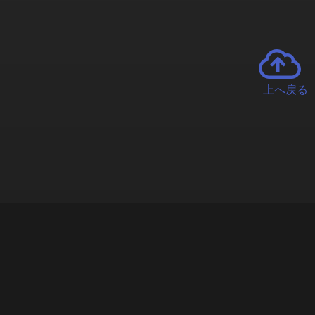
上へ戻る
チャーとは
遊ぶオンラインクレーンゲーム「クラウドキャッチャー」自宅にい
で、UFOキャッチャーを遠隔操作!