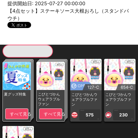
提供開始日: 2025-07-27 00:00:00
【4点セット】ステーキソース大根おろし（スタンドパ
ウチ）
現在提供している景品一覧
CP専用
127-C
654-C
夏グッズ特集
こびとづかん
こびとづかんウ
こびとづかんウ
ウェアラブル
ェアラブルファ
ェアラブルファ
ファン
ン
ン
1PLAY
1PLAY
すべて見る
すべて見る
575
230
CP
CP