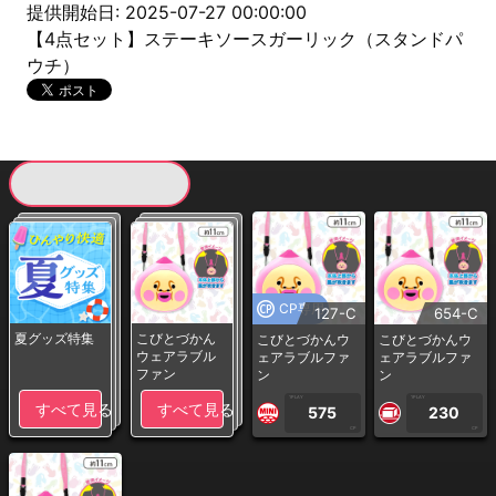
提供開始日: 2025-07-27 00:00:00
【4点セット】ステーキソースガーリック（スタンドパ
ウチ）
現在提供している景品一覧
CP専用
127-C
654-C
夏グッズ特集
こびとづかん
こびとづかんウ
こびとづかんウ
ウェアラブル
ェアラブルファ
ェアラブルファ
ファン
ン
ン
1PLAY
1PLAY
すべて見る
すべて見る
575
230
CP
CP