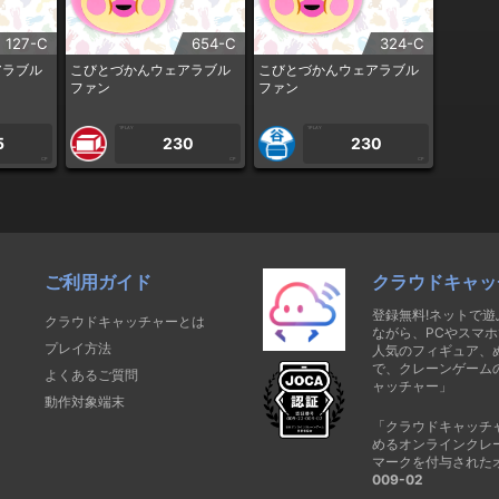
127-C
654-C
324-C
アラブル
こびとづかんウェアラブル
こびとづかんウェアラブル
ファン
ファン
1PLAY
1PLAY
5
230
230
CP
CP
CP
ご利用ガイド
クラウドキャッ
登録無料!ネットで
クラウドキャッチャーとは
ながら、PCやスマホ
プレイ方法
人気のフィギュア、
で、クレーンゲーム
よくあるご質問
ャッチャー」
動作対象端末
「クラウドキャッチ
めるオンラインクレ
マークを付与された
009-02