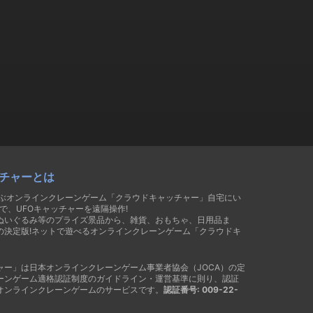
チャーとは
遊ぶオンラインクレーンゲーム「クラウドキャッチャー」自宅にい
で、UFOキャッチャーを遠隔操作!
ぬいぐるみ等のプライズ景品から、雑貨、おもちゃ、日用品ま
の決定版!ネットで遊べるオンラインクレーンゲーム「クラウドキ
ャー」は日本オンラインクレーンゲーム事業者協会（JOCA）の定
ーンゲーム適格認証制度のガイドライン・運営基準に則り、認証
オンラインクレーンゲームのサービスです。
認証番号: 009-22-