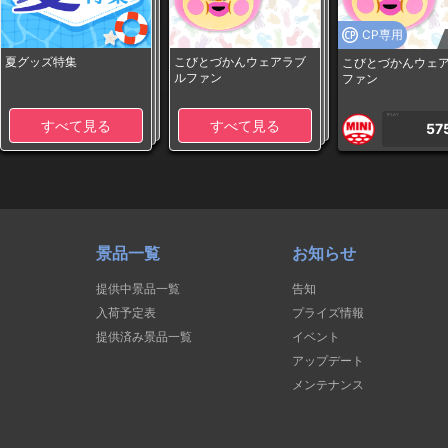
CP専用
夏グッズ特集
こびとづかんウェアラブ
こびとづかんウェ
ルファン
ファン
1PLAY
すべて見る
すべて見る
57
景品一覧
お知らせ
提供中景品一覧
告知
入荷予定表
プライズ情報
提供済み景品一覧
イベント
アップデート
メンテナンス