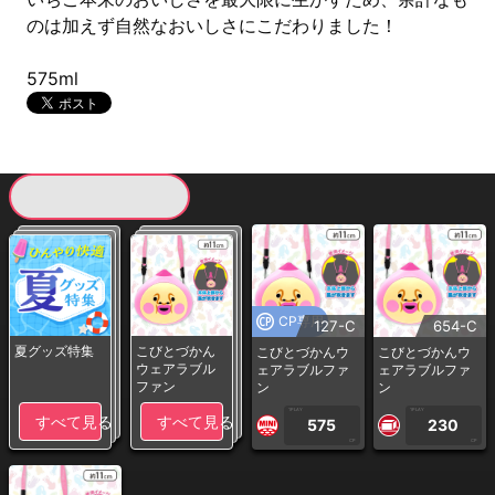
のは加えず自然なおいしさにこだわりました！
575ml
現在提供している景品一覧
CP専用
127-C
654-C
夏グッズ特集
こびとづかん
こびとづかんウ
こびとづかんウ
ウェアラブル
ェアラブルファ
ェアラブルファ
ファン
ン
ン
1PLAY
1PLAY
すべて見る
すべて見る
575
230
CP
CP