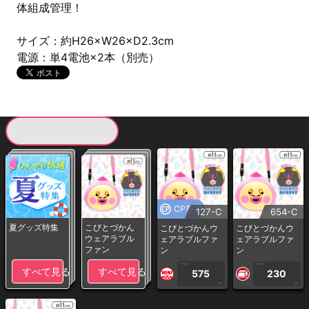
体組成管理！
サイズ：約H26×W26×D2.3cm
電源：単4電池×2本（別売）
現在提供している景品一覧
CP専用
127-C
654-C
夏グッズ特集
こびとづかん
こびとづかんウ
こびとづかんウ
ウェアラブル
ェアラブルファ
ェアラブルファ
ファン
ン
ン
1PLAY
1PLAY
すべて見る
すべて見る
575
230
CP
CP