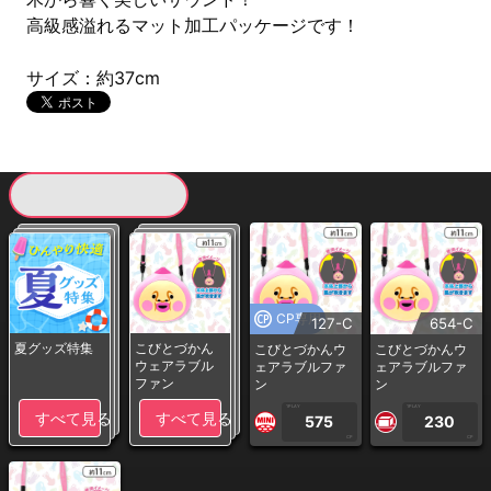
高級感溢れるマット加工パッケージです！
サイズ：約37cm
現在提供している景品一覧
CP専用
127-C
654-C
夏グッズ特集
こびとづかん
こびとづかんウ
こびとづかんウ
ウェアラブル
ェアラブルファ
ェアラブルファ
ファン
ン
ン
1PLAY
1PLAY
すべて見る
すべて見る
575
230
CP
CP