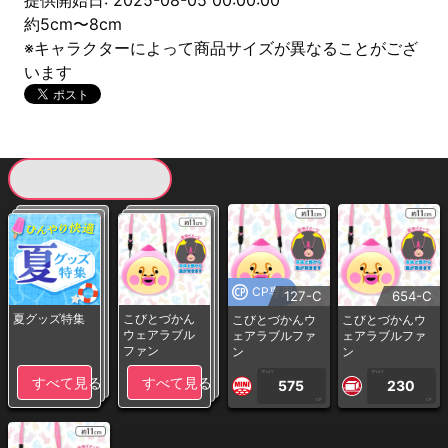
提供開始日: 2025-08-05 00:00:00
約5cm〜8cm
※キャラクターによって商品サイズが異なることがござ
います
現在提供している景品一覧
CP専用
127-C
654-C
夏グッズ特集
こびとづかん
こびとづかんウ
こびとづかんウ
ウェアラブル
ェアラブルファ
ェアラブルファ
ファン
ン
ン
1PLAY
1PLAY
すべて見る
すべて見る
575
230
CP
CP