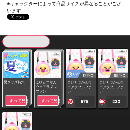
※キャラクターによって商品サイズが異なることがござ
います
現在提供している景品一覧
CP専用
127-C
654-C
夏グッズ特集
こびとづかん
こびとづかんウ
こびとづかんウ
ウェアラブル
ェアラブルファ
ェアラブルファ
ファン
ン
ン
1PLAY
1PLAY
すべて見る
すべて見る
575
230
CP
CP