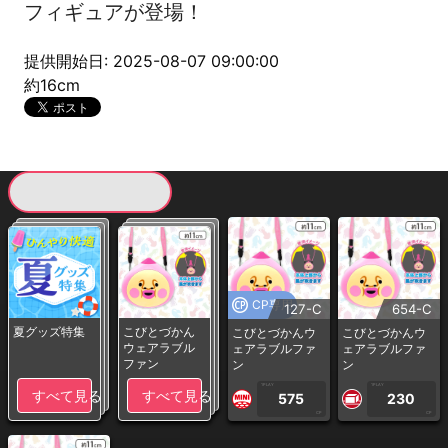
フィギュアが登場！
提供開始日: 2025-08-07 09:00:00
約16cm
現在提供している景品一覧
CP専用
127-C
654-C
夏グッズ特集
こびとづかん
こびとづかんウ
こびとづかんウ
ウェアラブル
ェアラブルファ
ェアラブルファ
ファン
ン
ン
1PLAY
1PLAY
すべて見る
すべて見る
575
230
CP
CP