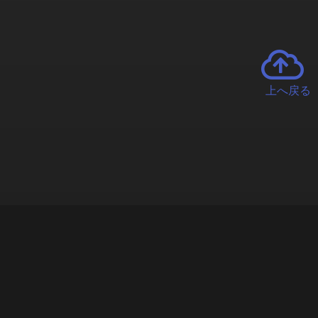
上へ戻る
チャーとは
遊ぶオンラインクレーンゲーム「クラウドキャッチャー」自宅にい
で、UFOキャッチャーを遠隔操作!