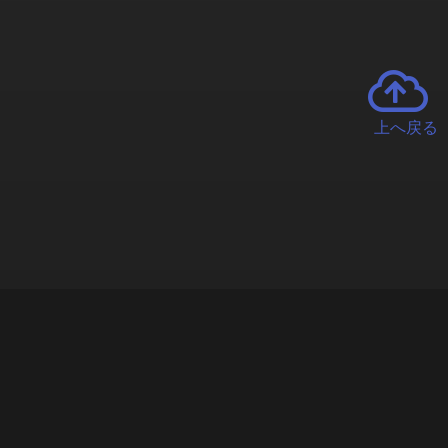
上へ戻る
チャーとは
遊ぶオンラインクレーンゲーム「クラウドキャッチャー」自宅にい
で、UFOキャッチャーを遠隔操作!