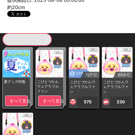
提供開始日: 2025-08-08 00:00:00
約20cm
現在提供している景品一覧
CP専用
127-C
654-C
夏グッズ特集
こびとづかん
こびとづかんウ
こびとづかんウ
ウェアラブル
ェアラブルファ
ェアラブルファ
ファン
ン
ン
1PLAY
1PLAY
すべて見る
すべて見る
575
230
CP
CP