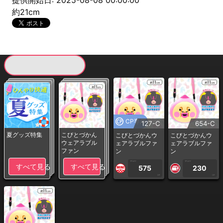
提供開始日: 2025-08-08 00:00:00
約21cm
現在提供している景品一覧
CP専用
127-C
654-C
夏グッズ特集
こびとづかん
こびとづかんウ
こびとづかんウ
ウェアラブル
ェアラブルファ
ェアラブルファ
ファン
ン
ン
1PLAY
1PLAY
すべて見る
すべて見る
575
230
CP
CP