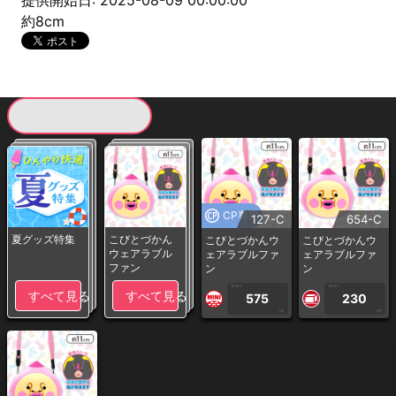
提供開始日: 2025-08-09 00:00:00
約8cm
現在提供している景品一覧
CP専用
127-C
654-C
夏グッズ特集
こびとづかん
こびとづかんウ
こびとづかんウ
ウェアラブル
ェアラブルファ
ェアラブルファ
ファン
ン
ン
1PLAY
1PLAY
すべて見る
すべて見る
575
230
CP
CP