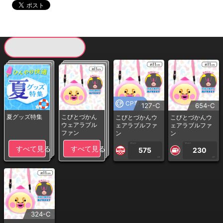
現在提供している景品一覧
CP専用
127-C
654-C
夏グッズ特集
こびとづかん
こびとづかんウ
こびとづかんウ
ウェアラブル
ェアラブルファ
ェアラブルファ
ファン
ン
ン
1PLAY
1PLAY
すべて見る
すべて見る
575
230
CP
CP
324-C