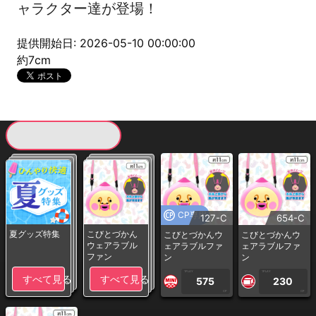
ャラクター達が登場！
提供開始日: 2026-05-10 00:00:00
約7cm
現在提供している景品一覧
CP専用
127-C
654-C
夏グッズ特集
こびとづかん
こびとづかんウ
こびとづかんウ
ウェアラブル
ェアラブルファ
ェアラブルファ
ファン
ン
ン
1PLAY
1PLAY
すべて見る
すべて見る
575
230
CP
CP