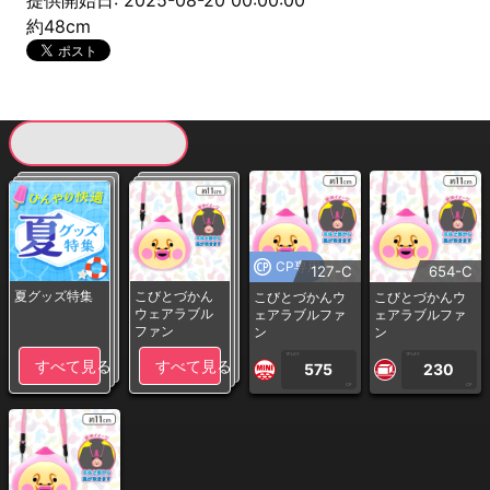
提供開始日: 2025-08-20 00:00:00
約48cm
現在提供している景品一覧
CP専用
127-C
654-C
夏グッズ特集
こびとづかん
こびとづかんウ
こびとづかんウ
ウェアラブル
ェアラブルファ
ェアラブルファ
ファン
ン
ン
1PLAY
1PLAY
すべて見る
すべて見る
575
230
CP
CP