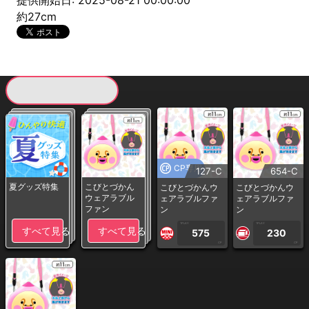
提供開始日: 2025-08-21 00:00:00
約27cm
現在提供している景品一覧
CP専用
127-C
654-C
夏グッズ特集
こびとづかん
こびとづかんウ
こびとづかんウ
ウェアラブル
ェアラブルファ
ェアラブルファ
ファン
ン
ン
1PLAY
1PLAY
すべて見る
すべて見る
575
230
CP
CP