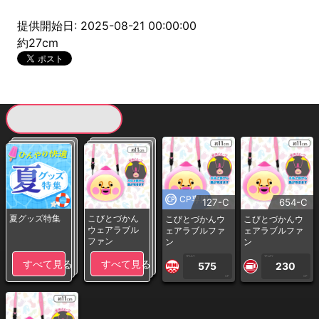
提供開始日: 2025-08-21 00:00:00
約27cm
現在提供している景品一覧
CP専用
127-C
654-C
夏グッズ特集
こびとづかん
こびとづかんウ
こびとづかんウ
ウェアラブル
ェアラブルファ
ェアラブルファ
ファン
ン
ン
1PLAY
1PLAY
すべて見る
すべて見る
575
230
CP
CP