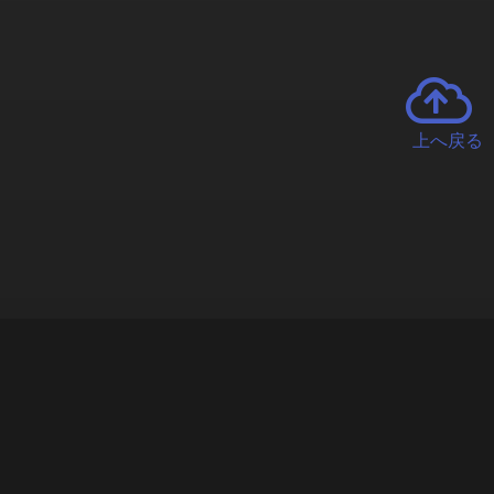
上へ戻る
チャーとは
遊ぶオンラインクレーンゲーム「クラウドキャッチャー」自宅にい
で、UFOキャッチャーを遠隔操作!