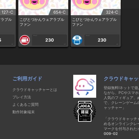
127-C
654-C
324-C
アラブル
こびとづかんウェアラブル
こびとづかんウェアラブル
ファン
ファン
1PLAY
1PLAY
5
230
230
CP
CP
CP
ご利用ガイド
クラウドキャッ
登録無料!ネットで
クラウドキャッチャーとは
ながら、PCやスマホ
プレイ方法
人気のフィギュア、
で、クレーンゲーム
よくあるご質問
ャッチャー」
動作対象端末
「クラウドキャッチ
めるオンラインクレ
マークを付与された
009-02