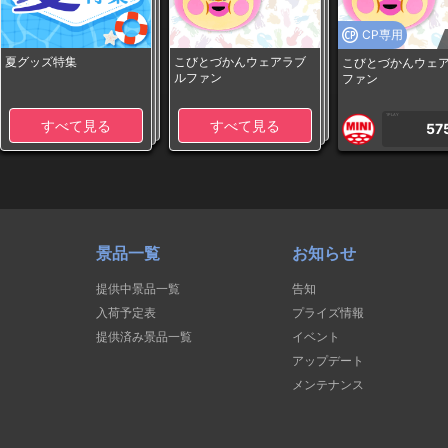
CP専用
夏グッズ特集
こびとづかんウェアラブ
こびとづかんウェ
ルファン
ファン
1PLAY
すべて見る
すべて見る
57
景品一覧
お知らせ
提供中景品一覧
告知
入荷予定表
プライズ情報
提供済み景品一覧
イベント
アップデート
メンテナンス