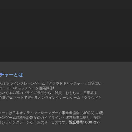
チャーとは
遊ぶオンラインクレーンゲーム「クラウドキャッチャー」自宅にい
で、UFOキャッチャーを遠隔操作!
ぬいぐるみ等のプライズ景品から、雑貨、おもちゃ、日用品ま
の決定版!ネットで遊べるオンラインクレーンゲーム「クラウドキ
ャー」は日本オンラインクレーンゲーム事業者協会（JOCA）の定
ーンゲーム適格認証制度のガイドライン・運営基準に則り、認証
オンラインクレーンゲームのサービスです。
認証番号: 009-22-