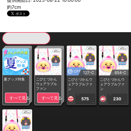
提供開始日: 2025-08-22 10:00:00
約7cm
現在提供している景品一覧
CP専用
127-C
654-C
夏グッズ特集
こびとづかん
こびとづかんウ
こびとづかんウ
ウェアラブル
ェアラブルファ
ェアラブルファ
ファン
ン
ン
1PLAY
1PLAY
すべて見る
すべて見る
575
230
CP
CP