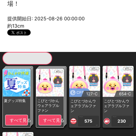
場！
提供開始日: 2025-08-26 00:00:00
約13cm
現在提供している景品一覧
CP専用
127-C
654-C
夏グッズ特集
こびとづかん
こびとづかんウ
こびとづかんウ
ウェアラブル
ェアラブルファ
ェアラブルファ
ファン
ン
ン
1PLAY
1PLAY
すべて見る
すべて見る
575
230
CP
CP