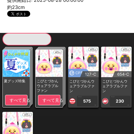
提供開始日: 2025-08-28 00:00:00
約23cm
現在提供している景品一覧
CP専用
127-C
654-C
夏グッズ特集
こびとづかん
こびとづかんウ
こびとづかんウ
ウェアラブル
ェアラブルファ
ェアラブルファ
ファン
ン
ン
1PLAY
1PLAY
すべて見る
すべて見る
575
230
CP
CP